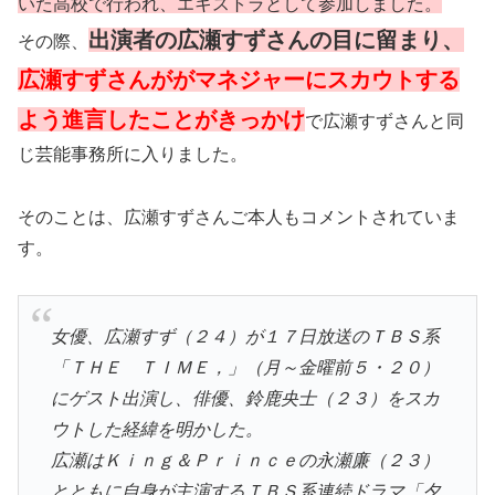
いた高校で行われ、エキストラとして参加しました。
出演者の広瀬すずさんの目に留まり、
その際、
広瀬すずさんががマネジャーにスカウトする
よう進言したことがきっかけ
で広瀬すずさんと同
じ芸能事務所に入りました。
そのことは、広瀬すずさんご本人もコメントされていま
す。
女優、広瀬すず（２４）が１７日放送のＴＢＳ系
「ＴＨＥ ＴＩＭＥ，」（月～金曜前５・２０）
にゲスト出演し、俳優、鈴鹿央士（２３）をスカ
ウトした経緯を明かした。
広瀬はＫｉｎｇ＆Ｐｒｉｎｃｅの永瀬廉（２３）
とともに自身が主演するＴＢＳ系連続ドラマ「夕