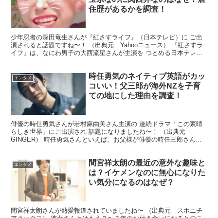
住歴があるかを調査！
少年忍者の深田竜生さんが『紅さすライフ』（日本テレビ）に ご出
演されると話題ですね〜！ （出典元 Yahooニュース） 『紅さすラ
イフ』は、なにわ男子の大西流星さんが主演を つとめる日本テレビ
系の連ドラ。 りゅうせい繋がりで同じ事務所の深田...
時任勇気のネイティブ英語がカッ
エンタメ
コいい！父三郎が海外NZを子育
ての地にした理由を調査！
俳優の時任勇気さんが若村麻由美さん主演の 連続ドラマ「この素晴
らしき世界」にご出演され 話題になりましたね〜！ （出典元
GINGER） 時任勇気さんといえば、お父様が俳優の時任三郎さん。
（出典元 スポニチアネックス） お母様は元モデルの...
間宮祥太朗の最近の意外な趣味と
エンタメ
は？イケメンなのに無心になりた
い気分になるのはなぜ？
間宮祥太朗さんが熱愛報道されていましたね〜 （出典元 スポニチ