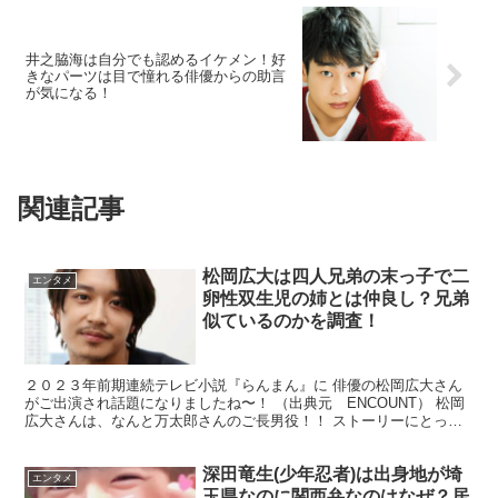
井之脇海は自分でも認めるイケメン！好
きなパーツは目で憧れる俳優からの助言
が気になる！
関連記事
松岡広大は四人兄弟の末っ子で二
エンタメ
卵性双生児の姉とは仲良し？兄弟
似ているのかを調査！
２０２３年前期連続テレビ小説『らんまん』に 俳優の松岡広大さん
がご出演され話題になりましたね〜！ （出典元 ENCOUNT） 松岡
広大さんは、なんと万太郎さんのご長男役！！ ストーリーにとって
も重要な役どころですね。 松岡広大さんは、プライ...
深田竜生(少年忍者)は出身地が埼
エンタメ
玉県なのに関西弁なのはなぜ？居