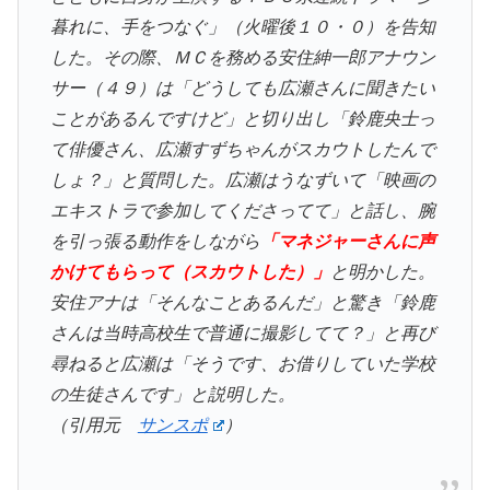
暮れに、手をつなぐ」（火曜後１０・０）を告知
した。その際、ＭＣを務める安住紳一郎アナウン
サー（４９）は「どうしても広瀬さんに聞きたい
ことがあるんですけど」と切り出し「鈴鹿央士っ
て俳優さん、広瀬すずちゃんがスカウトしたんで
しょ？」と質問した。広瀬はうなずいて「映画の
エキストラで参加してくださってて」と話し、腕
を引っ張る動作をしながら
「マネジャーさんに声
かけてもらって（スカウトした）」
と明かした。
安住アナは「そんなことあるんだ」と驚き「鈴鹿
さんは当時高校生で普通に撮影してて？」と再び
尋ねると広瀬は「そうです、お借りしていた学校
の生徒さんです」と説明した。
（引用元
サンスポ
）