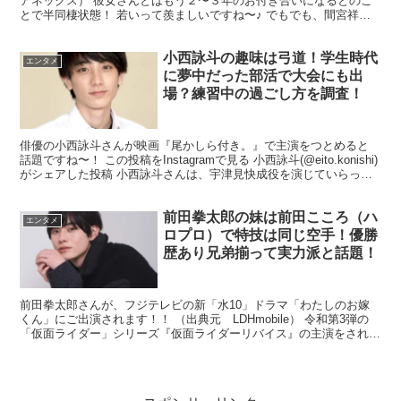
アネックス） 彼女さんとはもう２〜３年のお付き合いになるとのこ
とで半同棲状態！ 若いって羨ましいですね〜♪ でもでも、間宮祥太
朗さんは昨年別の方ともウワサになっていた記憶がっ。 ...
小西詠斗の趣味は弓道！学生時代
エンタメ
に夢中だった部活で大会にも出
場？練習中の過ごし方を調査！
俳優の小西詠斗さんが映画『尾かしら付き。』で主演をつとめると
話題ですね〜！ この投稿をInstagramで見る 小西詠斗(@eito.konishi)
がシェアした投稿 小西詠斗さんは、宇津見快成役を演じていらっし
ゃいます。 お尻に豚のよう...
前田拳太郎の妹は前田こころ（ハ
エンタメ
ロプロ）で特技は同じ空手！優勝
歴あり兄弟揃って実力派と話題！
前田拳太郎さんが、フジテレビの新「水10」ドラマ「わたしのお嫁
くん」にご出演されます！！ （出典元 LDHmobile） 令和第3弾の
「仮面ライダー」シリーズ『仮面ライダーリバイス』の主演をされて
いたのですね☆ そんな前田拳太郎さんは何事も...