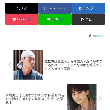
X
Facebook
はてブ
Pocket
LINE
コピー
manao
笠松将は顔立ちから韓国人？感情がすぐ
出る性格でストイックな印象も韓流エン
タメ大好きと話題！
鈴鹿央士は広瀬すずがスカウト!芸名の名
付け親は広瀬すずで溺愛ぷりが凄いと話
題！