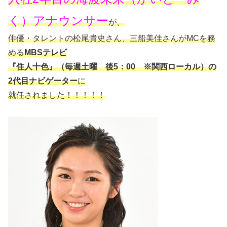
く）アナウンサー
が、
俳優・タレントの松尾貴史さん、三船美佳さんがMCを務
める
MBSテレビ
『住人十色』（毎週土曜 後5：00 ※関西ローカル）の
2代目ナビゲーター
に
就任されました！！！！！