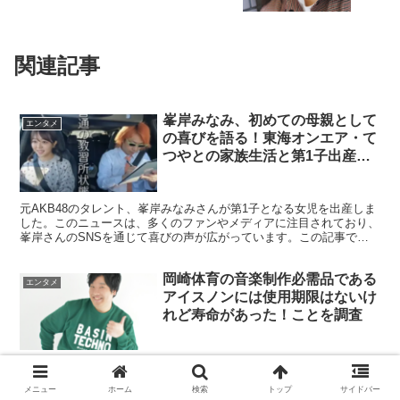
関連記事
峯岸みなみ、初めての母親として
エンタメ
の喜びを語る！東海オンエア・て
つやとの家族生活と第1子出産エ
ピソード
元AKB48のタレント、峯岸みなみさんが第1子となる女児を出産しま
した。このニュースは、多くのファンやメディアに注目されており、
峯岸さんのSNSを通じて喜びの声が広がっています。この記事で
は、峯岸さんの出産エピソードや家族との絆、そして夫で...
岡崎体育の音楽制作必需品である
エンタメ
アイスノンには使用期限はないけ
れど寿命があった！ことを調査
嵐の松本潤さんが主演するNHK大河ドラマ『どうする家康』に 岡崎
体育さんが一夜限りの出演を果たされました〜！ （出典元 Yahoo
メニュー
ホーム
検索
トップ
サイドバー
ニュース） それは第２１回。 岡崎体育さんが演じたのは「鳥居強右