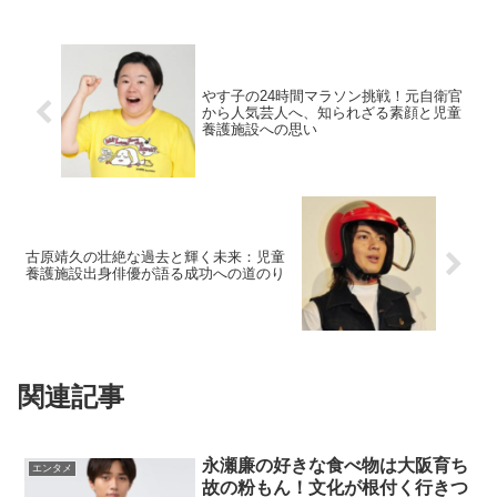
やす子の24時間マラソン挑戦！元自衛官
から人気芸人へ、知られざる素顔と児童
養護施設への思い
古原靖久の壮絶な過去と輝く未来：児童
養護施設出身俳優が語る成功への道のり
関連記事
永瀬廉の好きな食べ物は大阪育ち
エンタメ
故の粉もん！文化が根付く行きつ