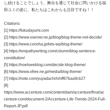
し続けることでしょう。舞台を通じて社会に問いかける福
田ユミの姿に、私たちはこれからも注目ですね！！
Citations:
[1] https://fukudayumi.com
[2] https://www.xserver.ne.jp/blog/blog-theme-not-decide/
[3] https://www.conoha.jp/lets-wp/blog-theme/
[4] https://empathywriting.com/column/blog-sentence-
constitution/
[5] https://noelsweblog.com/decide-blog-theme/
[6] https://www.xfree.ne.jp/media/blog-theme/
[7] https://note.com/yuyadachi/n/nff67baa9cb27
[8]
https://www.accenture.com/content/dam/accenture/final/ac
centure-com/document-2/Accenture-Life-Trends-2024-Full-
Report-JP.pdf