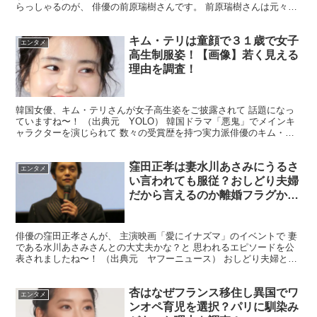
らっしゃるのが、 俳優の前原瑞樹さんです。 前原瑞樹さんは元々の
夢は 弁護士だったそうです。 それがなぜ俳優...
キム・テリは童顔で３１歳で女子
エンタメ
高生制服姿！【画像】若く見える
理由を調査！
韓国女優、キム・テリさんが女子高生姿をご披露されて 話題になっ
ていますね〜！ （出典元 YOLO） 韓国ドラマ「悪鬼」でメインキ
ャラクターを演じられて 数々の受賞歴を持つ実力派俳優のキム・テ
リさん。 数々の受賞歴を持つ。。と聞けば もやは重...
窪田正孝は妻水川あさみにうるさ
エンタメ
い言われても服従？おしどり夫婦
だから言えるのか離婚フラグかを
調査！
俳優の窪田正孝さんが、 主演映画「愛にイナズマ」のイベントで 妻
である水川あさみさんとの大丈夫かな？と 思われるエピソードを公
表されましたね〜！ （出典元 ヤフーニュース） おしどり夫婦と言
われながらも 尻に敷かれてそうなエピソードを 度々...
杏はなぜフランス移住し異国でワ
エンタメ
ンオペ育児を選択？パリに馴染み