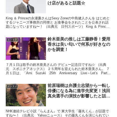
け店があると話題☆
King ＆ Princeの永瀬廉さんはSexy Zoneの中島健人さんを はじめと
するジャニーズ事務所の同僚と お食事会をされたことを公表され話
題になっていますね〜！ （出典元 日刊スポーツ） King ＆ Prince
の永瀬廉さんがパー...
鈴木亜美の推しは工藤静香！愛用
エンタメ
香水は良い匂いで何系が好きなの
かを調査！
７月１日は歌手の鈴木亜美さんの デビュー記念日ですね☆ （出典
元 スポニチアネックス） ２５周年を迎えられた鈴木亜美さん。 ７
月１日は、「Ami Suzuki 25th Anniversary Live～Let’s Party
～」 を開催さ...
前原瑞樹は弁護士志望から一転し
エンタメ
俳優になる為に進学先変更！浅田
真央選手の演技が影響したと話
題！
NHK連続テレビ小説『らんまん』で 東大学生「藤丸くん」が話題で
すね〜！ （出典元 Yahooニュース） その藤丸くんを演じられてい