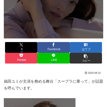
X
Facebook
はてブ
Pocket
LINE
コピー
2024.08.31
福田ユミが主演を務める舞台「スープラに乗って」が話題
を呼んでいます。