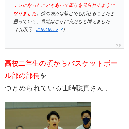
テンになったこともあって周りを見られるように
なりました
。僕の強みは誰とでも話せることだと
思っていて、最近はさらに友だちも増えました
（引用元
JUNONTV
）
高校二年生の頃からバスケットボー
ル部の部長
を
つとめられている山時聡真さん。