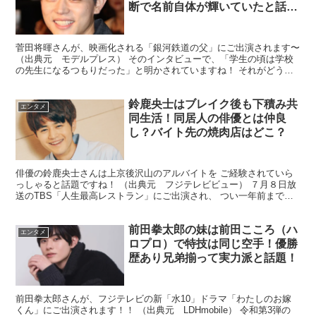
断で名前自体が輝いていたと話
題！
菅田将暉さんが、映画化される「銀河鉄道の父」にご出演されます〜
（出典元 モデルプレス） そのインタビューで、「学生の頃は学校
の先生になるつもりだった」と明かされていますね！ それがどうし
て、俳優にすり替わったのでしょうか？！ そんな菅田将...
鈴鹿央士はブレイク後も下積み共
エンタメ
同生活！同居人の俳優とは仲良
し？バイト先の焼肉店はどこ？
俳優の鈴鹿央士さんは上京後沢山のアルバイトを ご経験されていら
っしゃると話題ですね！ （出典元 フジテレビビュー） ７月８日放
送のTBS「人生最高レストラン」にご出演され、 つい一年前までシ
ェアハウスで生活し、 俳優業の傍らアルバイトもされ...
前田拳太郎の妹は前田こころ（ハ
エンタメ
ロプロ）で特技は同じ空手！優勝
歴あり兄弟揃って実力派と話題！
前田拳太郎さんが、フジテレビの新「水10」ドラマ「わたしのお嫁
くん」にご出演されます！！ （出典元 LDHmobile） 令和第3弾の