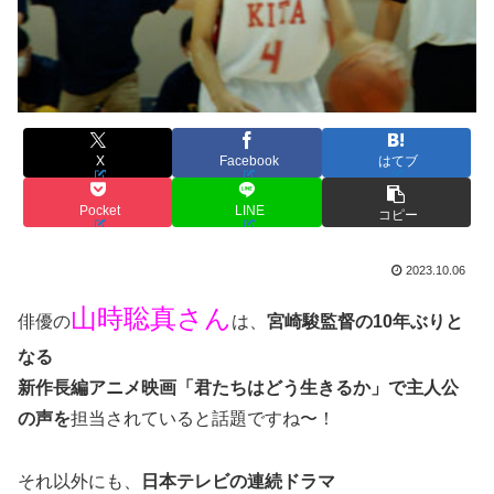
X
Facebook
はてブ
Pocket
LINE
コピー
2023.10.06
山時聡真さん
俳優の
は、
宮崎駿監督の10年ぶりと
なる
新作長編アニメ映画「君たちはどう生きるか」で主人公
の声を
担当されていると話題ですね〜！
それ以外にも、
日本テレビの連続ドラマ