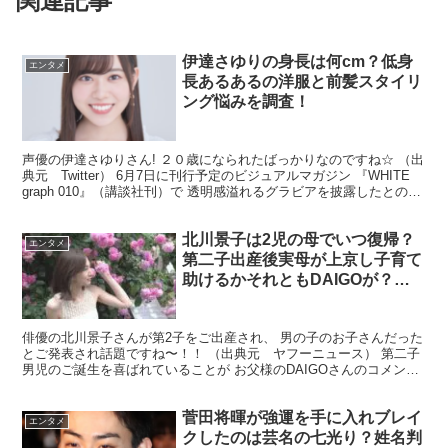
関連記事
伊達さゆりの身長は何cm？低身
エンタメ
長あるあるの洋服と前髪スタイリ
ング悩みを調査！
声優の伊達さゆりさん! ２０歳になられたばっかりなのですね☆ （出
典元 Twitter） 6月7日に刊行予定のビジュアルマガジン 『WHITE
graph 010』（講談社刊）で 透明感溢れるグラビアを披露したとのこ
とです！！ ２０歳でグラ...
北川景子は2児の母でいつ復帰？
エンタメ
第二子出産後実母が上京し子育て
助けるかそれともDAIGOが？！
と話題
俳優の北川景子さんが第2子をご出産され、 男の子のお子さんだった
とご発表され話題ですね〜！！ （出典元 ヤフーニュース） 第二子
男児のご誕生を喜ばれていることが お父様のDAIGOさんのコメント
からも 溢れていますね〜☆ 驚いたことが性別を...
菅田将暉が強運を手に入れブレイ
エンタメ
クしたのは芸名の七光り？姓名判