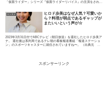
「仮面ライダー」シリーズ『仮面ライダーリバイス』の主演をされて
いたのですね☆ そんな前田拳太郎さんは何事も...
ヒロド歩美はなぜ人気？可愛いか
エンタメ
ら？料理が弱点であるギャップが
またいいという声が☆
2023年3月31日付でABCテレビ（朝日放送）を退社したヒロド歩美ア
ナ。 退社後は系列局であるテレ朝の看板報道番組「報道ステーショ
ン」のスポーツキャスターに就任されていますね〜。 （出典元
Yahooニュース） ABCを退社してその翌週に...
スポンサーリンク