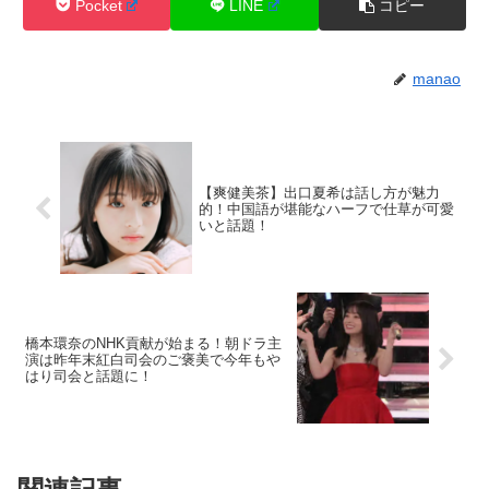
Pocket
LINE
コピー
manao
【爽健美茶】出口夏希は話し方が魅力
的！中国語が堪能なハーフで仕草が可愛
いと話題！
橋本環奈のNHK貢献が始まる！朝ドラ主
演は昨年末紅白司会のご褒美で今年もや
はり司会と話題に！