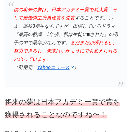
僕の将来の夢は、日本アカデミー賞で新人賞、そ
して最優秀主演男優賞を受賞
することです。い
ま、高校3年生なんですが、出演しているドラマ
『最高の教師 1年後、私は生徒に■された』の男
子の中で最年少なんです。
まだまだ頑張れるし、
努力できるし、未来はいかようにでも変えられる
と思っています。
（引用元
Yahooニュース
）
将来の夢は日本アカデミー賞で賞を
獲得されることなのですね〜！