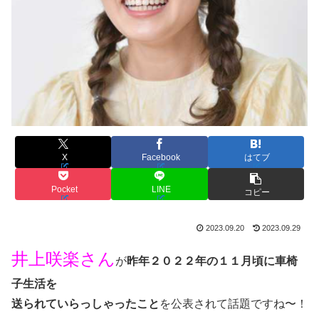
X
Facebook
はてブ
Pocket
LINE
コピー
2023.09.20
2023.09.29
井上咲楽さん
が
昨年２０２２年の１１月頃に車椅
子生活を
送られていらっしゃったこと
を公表されて話題ですね〜！