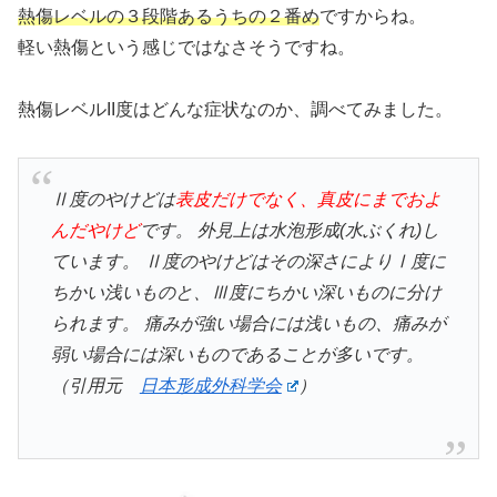
熱傷レベルの３段階あるうちの２番め
ですからね。
軽い熱傷という感じではなさそうですね。
熱傷レベルII度はどんな症状なのか、調べてみました。
Ⅱ度のやけどは
表皮だけでなく、真皮にまでおよ
んだやけど
です。 外見上は水泡形成(水ぶくれ)し
ています。 Ⅱ度のやけどはその深さによりⅠ度に
ちかい浅いものと、Ⅲ度にちかい深いものに分け
られます。 痛みが強い場合には浅いもの、痛みが
弱い場合には深いものであることが多いです。
（引用元
日本形成外科学会
）