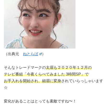
（出典元
ねとらば
）
そんなトレードマークの
太眉も２０２０年１２月の
テレビ番組「今夜くらべてみました 3時間SP」で
お手入れを開始され、細眉に変身
されていらっしゃいます
☆
変化があることはとっても素敵ですね〜！