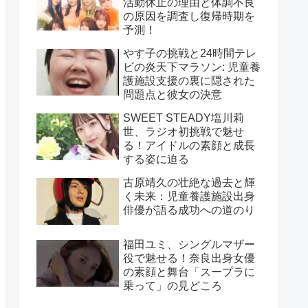
活動休止の理由と体調不良
の原因を調査し復帰時期を
予測！
やす子の挑戦と24時間テレ
ビの炎天下マラソン: 児童養
護施設支援の裏に隠された
問題点と彼女の決意
SWEET STEADY塩川莉
世、ラジオ初挑戦で魅せ
る！アイドルの素顔と成長
する姿に迫る
古原靖久の壮絶な過去と輝
く未来：児童養護施設出身
俳優が語る成功への道のり
福田ユミ、シングルマザー
役で魅せる！奈良出身女優
の素顔と舞台「スープラに
乗って」の見どころ