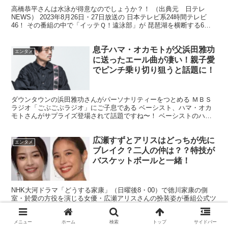
高橋恭平さんは水泳が得意なのでしょうか？！ （出典元 日テレ
NEWS） 2023年8月26日・27日放送の 日本テレビ系24時間テレビ
46！ その番組の中で「イッテＱ！遠泳部」が 琵琶湖を横断する6時
間遠泳に挑戦することがわかりました！！ ...
息子ハマ・オカモトが父浜田雅功
エンタメ
に送ったエール曲が凄い！親子愛
でピンチ乗り切り狙うと話題に！
ダウンタウンの浜田雅功さんがパーソナリティーをつとめる ＭＢＳ
ラジオ「ごぶごぶラジオ」にご子息である ベーシスト、ハマ・オカ
モトさんがサプライズ登場されて話題ですね〜！ ベーシストのハ
マ・オカモトさんは、 言わずとしれた凄腕ベーシスト！ （...
広瀬すずとアリスはどっちが先に
エンタメ
ブレイク？二人の仲は？？特技が
バスケットボールと一緒！
NHK大河ドラマ「どうする家康」（日曜後8・00）で徳川家康の側
室・於愛の方役を演じる女優・広瀬アリスさんの扮装姿が番組公式ツ
イッターで初公開され話題になっています。 （出典元 スポニチア
ネックス） 広瀬アリスさんといえば、広瀬すずさんのお...
メニュー
ホーム
検索
トップ
サイドバー