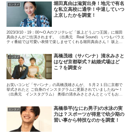
堀田真由は滋賀出身！地元で有名
エンタメ
な私立高校に通学！中退していつ
上京したかを調査！
2023/3/10・19：00〜O.Aのフジテレビ「坂上どうぶつ王国」に堀田
真由さんがご出演されます。 （出典元 Real Sound） いつもバラエ
ティ番組では可愛い表情で楽しませてくれる堀田真由さん！ 坂上ど
うぶつ王国には、数回ご出演さ...
高橋茂雄（サバンナ）清水みさと
エンタメ
はなぜ京都挙式？結婚式場はど
こ？を調査☆
お笑いコンビ「サバンナ」の高橋茂雄さんが、 ５月２１日に京都で
挙式されたと ご自身のインスタグラムに更新されていましたね〜！
（出典元 インスタグラム） 奥様の清水みさとさんととってもお似
合いで素敵な ウェディングフォトを投稿されています☆...
高橋恭平(なにわ男子)の水泳の実
エンタメ
力は？スポーツが得意で幼少期の
習い事から特技なのかを調査！